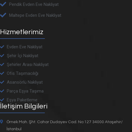
Pendik Evden Eve Nakliyat
Maltepe Evden Eve Nakliyat
Hizmetlerimiz
Evden Eve Nakliyat
Şehir İçi Nakliyat
Şehirler Arası Nakliyat
Ofis Taşımacılığı
Asansörlü Nakliyat
Parça Eşya Taşıma
Eşya Paketleme
İletişim Bilgileri
Örnek Mah. Şht. Cahar Dudayev Cad. No:127 34000 Ataşehir/
İstanbul