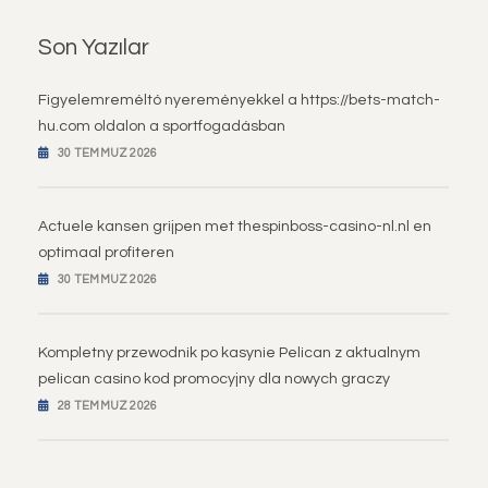
Son Yazılar
Figyelemreméltó nyereményekkel a https://bets-match-
hu.com oldalon a sportfogadásban
30 TEMMUZ 2026
Actuele kansen grijpen met thespinboss-casino-nl.nl en
optimaal profiteren
30 TEMMUZ 2026
Kompletny przewodnik po kasynie Pelican z aktualnym
pelican casino kod promocyjny dla nowych graczy
28 TEMMUZ 2026