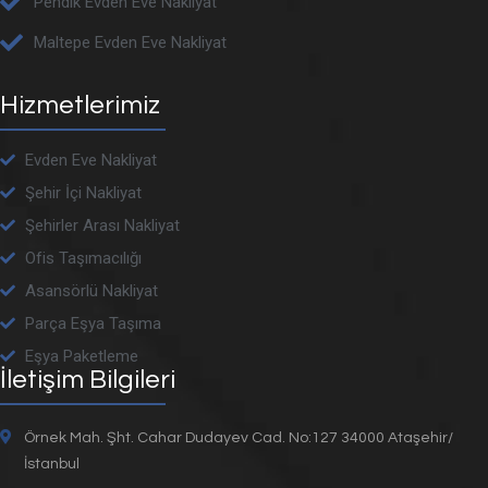
Pendik Evden Eve Nakliyat
Maltepe Evden Eve Nakliyat
Hizmetlerimiz
Evden Eve Nakliyat
Şehir İçi Nakliyat
Şehirler Arası Nakliyat
Ofis Taşımacılığı
Asansörlü Nakliyat
Parça Eşya Taşıma
Eşya Paketleme
İletişim Bilgileri
Örnek Mah. Şht. Cahar Dudayev Cad. No:127 34000 Ataşehir/
İstanbul