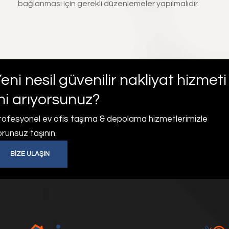
bağlanması için gerekli düzenlemeler yapılmalıdır.
eni nesil güvenilir nakliyat hizmeti
i arıyorsunuz?
rofesyonel ev ofis taşıma & depolama hizmetlerimizle
runsuz taşının.
BIZE ULAŞIN