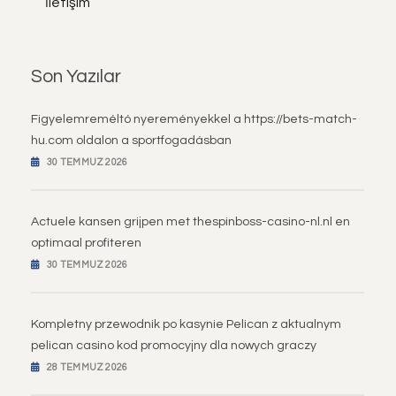
İletişim
Son Yazılar
Figyelemreméltó nyereményekkel a https://bets-match-
hu.com oldalon a sportfogadásban
30 TEMMUZ 2026
Actuele kansen grijpen met thespinboss-casino-nl.nl en
optimaal profiteren
30 TEMMUZ 2026
Kompletny przewodnik po kasynie Pelican z aktualnym
pelican casino kod promocyjny dla nowych graczy
28 TEMMUZ 2026