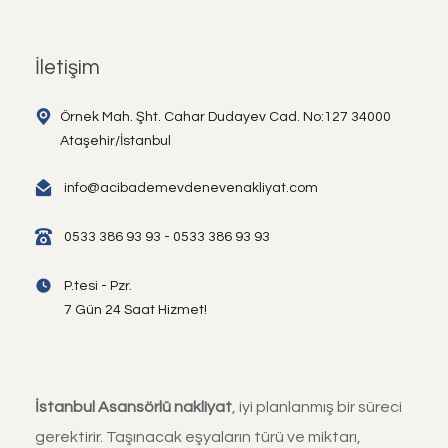
İletişim
Örnek Mah. Şht. Cahar Dudayev Cad. No:127 34000
Ataşehir/İstanbul
info@acibademevdenevenakliyat.com
0533 386 93 93 - 0533 386 93 93
P.tesi - Pzr.
7 Gün 24 Saat Hizmet!
İstanbul Asansörlü nakliyat
, iyi planlanmış bir süreci
gerektirir. Taşınacak eşyaların türü ve miktarı,