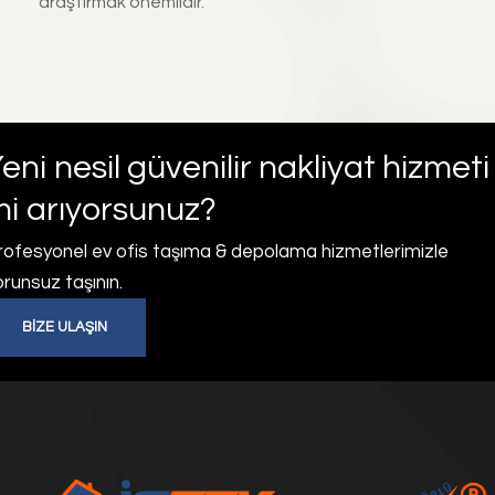
araştırmak önemlidir.
eni nesil güvenilir nakliyat hizmeti
i arıyorsunuz?
rofesyonel ev ofis taşıma & depolama hizmetlerimizle
runsuz taşının.
BIZE ULAŞIN