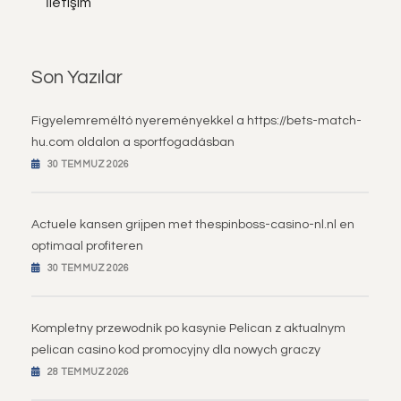
İletişim
Son Yazılar
Figyelemreméltó nyereményekkel a https://bets-match-
hu.com oldalon a sportfogadásban
30 TEMMUZ 2026
Actuele kansen grijpen met thespinboss-casino-nl.nl en
optimaal profiteren
30 TEMMUZ 2026
Kompletny przewodnik po kasynie Pelican z aktualnym
pelican casino kod promocyjny dla nowych graczy
28 TEMMUZ 2026