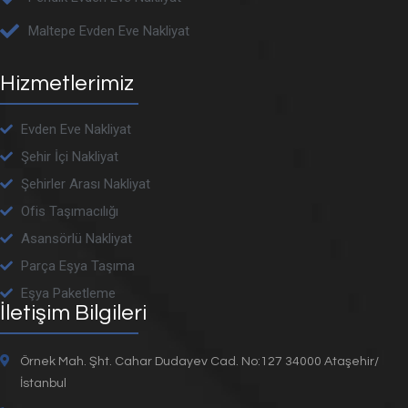
Maltepe Evden Eve Nakliyat
Hizmetlerimiz
Evden Eve Nakliyat
Şehir İçi Nakliyat
Şehirler Arası Nakliyat
Ofis Taşımacılığı
Asansörlü Nakliyat
Parça Eşya Taşıma
Eşya Paketleme
İletişim Bilgileri
Örnek Mah. Şht. Cahar Dudayev Cad. No:127 34000 Ataşehir/
İstanbul