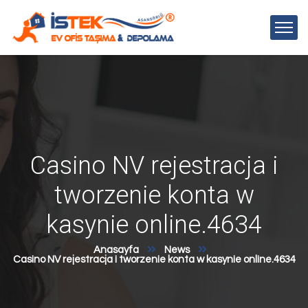
Casino NV rejestracja i
tworzenie konta w
kasynie online.4634
Anasayfa
News
Casino NV rejestracja i tworzenie konta w kasynie online.4634