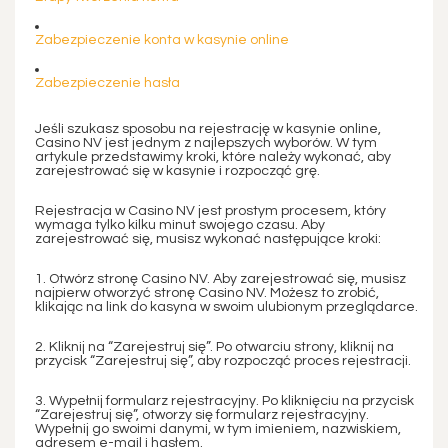
Zabezpieczenie konta w kasynie online
Zabezpieczenie hasła
Jeśli szukasz sposobu na rejestrację w kasynie online,
Casino NV jest jednym z najlepszych wyborów. W tym
artykule przedstawimy kroki, które należy wykonać, aby
zarejestrować się w kasynie i rozpocząć grę.
Rejestracja w Casino NV jest prostym procesem, który
wymaga tylko kilku minut swojego czasu. Aby
zarejestrować się, musisz wykonać następujące kroki:
1. Otwórz stronę Casino NV. Aby zarejestrować się, musisz
najpierw otworzyć stronę Casino NV. Możesz to zrobić,
klikając na link do kasyna w swoim ulubionym przeglądarce.
2. Kliknij na “Zarejestruj się”. Po otwarciu strony, kliknij na
przycisk “Zarejestruj się”, aby rozpocząć proces rejestracji.
3. Wypełnij formularz rejestracyjny. Po kliknięciu na przycisk
“Zarejestruj się”, otworzy się formularz rejestracyjny.
Wypełnij go swoimi danymi, w tym imieniem, nazwiskiem,
adresem e-mail i hasłem.