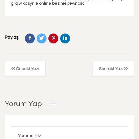
grą w kasynie online bez niepewności.
Paylaş:
Önceki Yazı
Sonraki Yazı
Yorum Yap