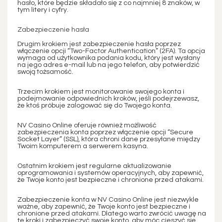
hasło, które będzie składało się z co najmniej 8 znaków, w
tym litery i cyfry.
Zabezpieczenie hasła
Drugim krokiem jest zabezpieczenie hasła poprzez
włączenie opcji “Two-Factor Authentication” (2FA). Ta opcja
wymaga od użytkownika podania kodu, który jest wysłany
na jego adres e-mail lub na jego telefon, aby potwierdzić
swoją tożsamość.
Trzecim krokiem jest monitorowanie swojego konta i
podejmowanie odpowiednich kroków, jeśli podejrzewasz,
że ktoś próbuje zalogować się do Twojego konta.
NV Casino Online oferuje również możliwość
zabezpieczenia konta poprzez włączenie opcji “Secure
Socket Layer” (SSL), która chroni dane przesyłane między
Twoim komputerem a serwerem kasyna.
Ostatnim krokiem jest regularne aktualizowanie
oprogramowania i systemów operacyjnych, aby zapewnić,
że Twoje konto jest bezpieczne i chronione przed atakami.
Zabezpieczenie konta w NV Casino Online jest niezwykle
ważne, aby zapewnić, że Twoje konto jest bezpieczne i
chronione przed atakami. Dlatego warto zwrócić uwagę na
te kroki i zabezpieczyć swoje konto, aby móc cieszyć się