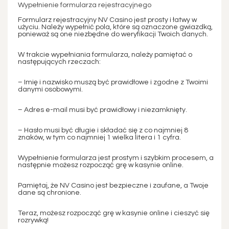
Wypełnienie formularza rejestracyjnego
Formularz rejestracyjny NV Casino jest prosty i łatwy w
użyciu. Należy wypełnić pola, które są oznaczone gwiazdką,
ponieważ są one niezbędne do weryfikacji Twoich danych.
W trakcie wypełniania formularza, należy pamiętać o
następujących rzeczach:
– Imię i nazwisko muszą być prawidłowe i zgodne z Twoimi
danymi osobowymi.
– Adres e-mail musi być prawidłowy i niezamknięty.
– Hasło musi być długie i składać się z co najmniej 8
znaków, w tym co najmniej 1 wielka litera i 1 cyfra.
Wypełnienie formularza jest prostym i szybkim procesem, a
następnie możesz rozpocząć grę w kasynie online.
Pamiętaj, że NV Casino jest bezpieczne i zaufane, a Twoje
dane są chronione.
Teraz, możesz rozpocząć grę w kasynie online i cieszyć się
rozrywką!