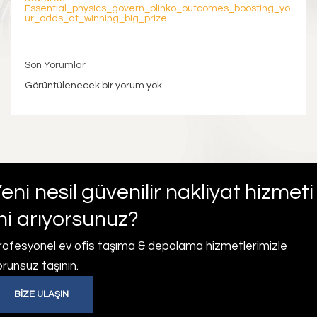
Essential_physics_govern_plinko_outcomes_boosting_yo
ur_odds_at_winning_big_prize
Son Yorumlar
Görüntülenecek bir yorum yok.
eni nesil güvenilir nakliyat hizmeti
i arıyorsunuz?
rofesyonel ev ofis taşıma & depolama hizmetlerimizle
runsuz taşının.
BIZE ULAŞIN