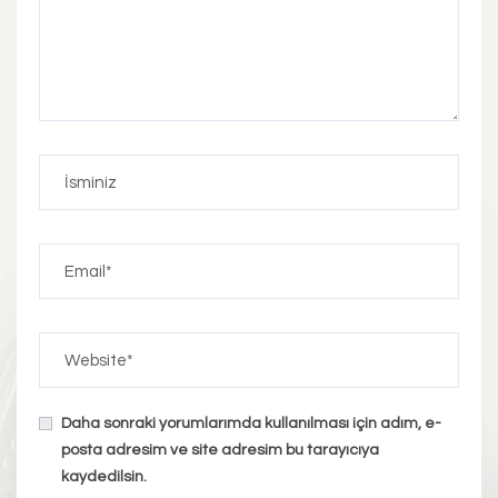
Daha sonraki yorumlarımda kullanılması için adım, e-
posta adresim ve site adresim bu tarayıcıya
kaydedilsin.