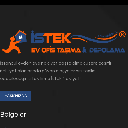
İstanbul evden eve nakliyat başta olmak üzere çeşitli
nakliyat alanlarında güvenle eşyalarınızı teslim
edebileceğiniz tek firma İstek Nakliyat!
HAKKIMIZDA
Bölgeler