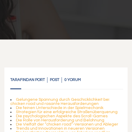
TARAFINDAN
PORT
POST
0 YORUM
Gelungene Spannung durch Geschicklichkeit bei
chicken road und rasante Herausforderungen
Die feinen Unterschiede in der Spielmechanik
Strategien für eine erfolgreiche Straßenüberquerung
Die psychologischen Aspekte des Scroll-Games
Die Rolle von Herausforderung und Belohnung
Die Vielfalt der “chicken road”-Versionen und Ableger
Trends und Innovationen in neueren Versionen