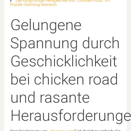
Die langfristige Perspektive von “chicken road” im
Puzzle-Gaming-Bereich
Gelungene
Spannung durch
Geschicklichkeit
bei chicken road
und rasante
Herausforderung