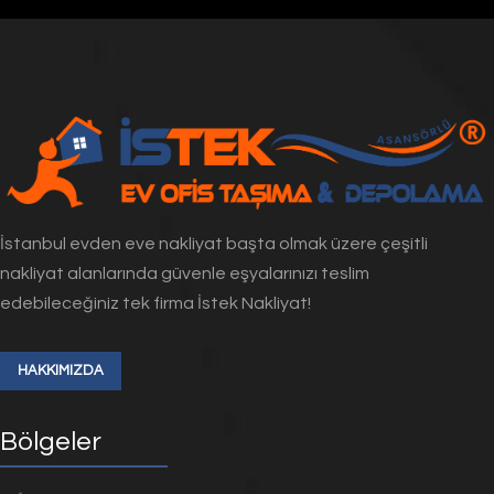
İstanbul evden eve nakliyat başta olmak üzere çeşitli
nakliyat alanlarında güvenle eşyalarınızı teslim
edebileceğiniz tek firma İstek Nakliyat!
HAKKIMIZDA
Bölgeler