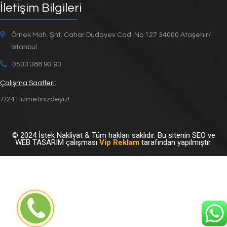
İletişim Bilgileri
Örnek Mah. Şht. Cahar Dudayev Cad. No:127 34000 Ataşehir/
İstanbul
0533 386 93 93
Çalışma Saatleri:
7/24 Hizmetinizdeyiz!
©
2024
İstek Nakliyat & Tüm hakları saklıdır. Bu sitenin SEO ve
WEB TASARIM çalışması
Vip Reklam
tarafından yapılmıştır.