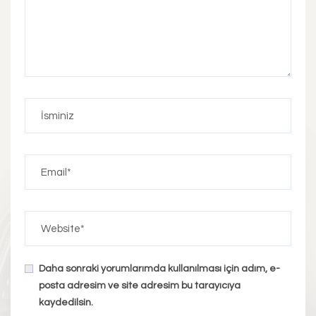
Daha sonraki yorumlarımda kullanılması için adım, e-
posta adresim ve site adresim bu tarayıcıya
kaydedilsin.