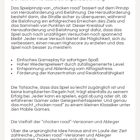
Das Spielprinzip von „chicken road“ basiert auf dem Prinzip
von Herausforderung und Belohnung. Die Herausforderung
besteht darin, die Straße sicher zu überqueren, während
die Belohnung ein erfolgreiches Erreichen des Ziels und
das Sammeln von Punkten ist. Dieser Kreislauf von
Herausforderung und Belohnung sorgt dafür, dass das
Spiel auch nach unzähligen Versuchen noch spannend
bleibt. Jeder neue Versuch bietet die Möglichkeit, sich zu
verbessern, einen neuen Highscore zu erzielen und das
Spiel noch besser zu meistern.
Einfaches Gameplay für sofortigen Spaß.
Hoher Wiederspielwert durch zufallsgenerierte Level.
Entspannung und Ablenkung vom Alltagsstress.
Förderung der Konzentration und Reaktionsfähigkeit.
Die Tatsache, dass das Spiel so leicht zugänglich ist und
keine komplizierten Regeln hat, trägt ebenfalls zu seinem
Erfolg bei. Jeder kann es spielen, egal ob jung oder alt, ob
erfahrener Gamer oder Gelegenheitsspieler. Und genau
das macht „chicken road“ zu einem kleinen Klassiker unter
den Mobile Games.
Die Vielfalt der “chicken road”-Versionen und Ableger
Über die ursprüngliche Idee hinaus sind im Laufe der Zeit
zahlreiche „chicken road“-Versionen und Ableger
entstanden. Diese zeichnen sich oft durch