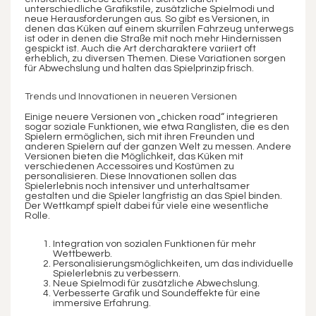
unterschiedliche Grafikstile, zusätzliche Spielmodi und
neue Herausforderungen aus. So gibt es Versionen, in
denen das Küken auf einem skurrilen Fahrzeug unterwegs
ist oder in denen die Straße mit noch mehr Hindernissen
gespickt ist. Auch die Art dercharaktere variiert oft
erheblich, zu diversen Themen. Diese Variationen sorgen
für Abwechslung und halten das Spielprinzip frisch.
Trends und Innovationen in neueren Versionen
Einige neuere Versionen von „chicken road“ integrieren
sogar soziale Funktionen, wie etwa Ranglisten, die es den
Spielern ermöglichen, sich mit ihren Freunden und
anderen Spielern auf der ganzen Welt zu messen. Andere
Versionen bieten die Möglichkeit, das Küken mit
verschiedenen Accessoires und Kostümen zu
personalisieren. Diese Innovationen sollen das
Spielerlebnis noch intensiver und unterhaltsamer
gestalten und die Spieler langfristig an das Spiel binden.
Der Wettkampf spielt dabei für viele eine wesentliche
Rolle.
Integration von sozialen Funktionen für mehr
Wettbewerb.
Personalisierungsmöglichkeiten, um das individuelle
Spielerlebnis zu verbessern.
Neue Spielmodi für zusätzliche Abwechslung.
Verbesserte Grafik und Soundeffekte für eine
immersive Erfahrung.