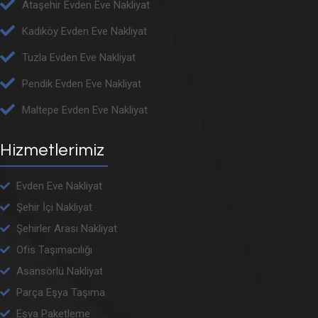
Ataşehir Evden Eve Nakliyat
Kadıköy Evden Eve Nakliyat
Tuzla Evden Eve Nakliyat
Pendik Evden Eve Nakliyat
Maltepe Evden Eve Nakliyat
Hizmetlerimiz
Evden Eve Nakliyat
Şehir İçi Nakliyat
Şehirler Arası Nakliyat
Ofis Taşımacılığı
Asansörlü Nakliyat
Parça Eşya Taşıma
Eşya Paketleme