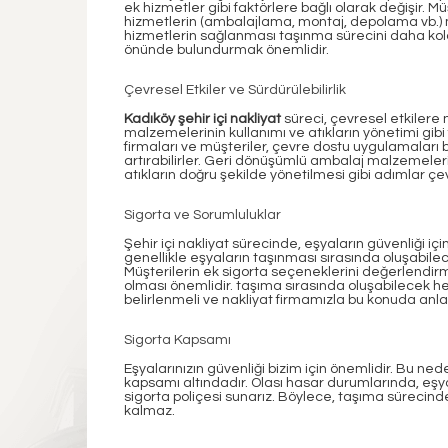
ek hizmetler gibi faktörlere bağlı olarak değişir. Müşt
hizmetlerin (ambalajlama, montaj, depolama vb.) m
hizmetlerin sağlanması taşınma sürecini daha kolay
önünde bulundurmak önemlidir.
Çevresel Etkiler ve Sürdürülebilirlik
Kadıköy şehir içi nakliyat
süreci, çevresel etkilere 
malzemelerinin kullanımı ve atıkların yönetimi gibi f
firmaları ve müşteriler, çevre dostu uygulamaları b
artırabilirler. Geri dönüşümlü ambalaj malzemeleri
atıkların doğru şekilde yönetilmesi gibi adımlar çev
Sigorta ve Sorumluluklar
Şehir içi nakliyat sürecinde, eşyaların güvenliği içi
genellikle eşyaların taşınması sırasında oluşabilece
Müşterilerin ek sigorta seçeneklerini değerlendi
olması önemlidir. taşıma sırasında oluşabilecek h
belirlenmeli ve nakliyat firmamızla bu konuda anl
Sigorta Kapsamı
Eşyalarınızın güvenliği bizim için önemlidir. Bu ned
kapsamı altındadır. Olası hasar durumlarında, eşya
sigorta poliçesi sunarız. Böylece, taşıma süreci
kalmaz.