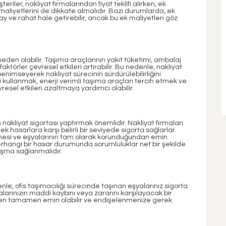
eriler, nakliyat firmalarından fiyat teklifi alırken, ek
aliyetlerini de dikkate almalıdır. Bazı durumlarda, ek
 ve rahat hale getirebilir, ancak bu ek maliyetleri göz
neden olabilir. Taşıma araçlarının yakıt tüketimi, ambalaj
aktörler çevresel etkileri artırabilir. Bu nedenle, nakliyat
enimseyerek nakliyat sürecinin sürdürülebilirliğini
 kullanmak, enerji verimli taşıma araçları tercih etmek ve
resel etkileri azaltmaya yardımcı olabilir.
n nakliyat sigortası yaptırmak önemlidir. Nakliyat firmaları
k hasarlara karşı belirli bir seviyede sigorta sağlarlar.
rmesi ve eşyalarının tam olarak korunduğundan emin
erhangi bir hasar durumunda sorumluluklar net bir şekilde
aşma sağlanmalıdır.
enle, ofis taşımacılığı sürecinde taşınan eşyalarınız sigorta
larınızın maddi kaybını veya zararını karşılayacak bir
nden tamamen emin olabilir ve endişelenmenize gerek