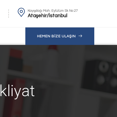
Kayışdağı Mah. Eylülüm Sk No:27
Ataşehir/İstanbul
HEMEN BİZE ULAŞIN
liyat