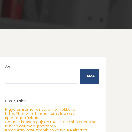
Ara
ARA
Son Yazılar
Figyelemreméltó nyereményekkel a
https://bets-match-hu.com oldalon a
sportfogadásban
Actuele kansen grijpen met thespinboss-casino-
nl.nl en optimaal profiteren
Kompletny przewodnik po kasynie Pelican z