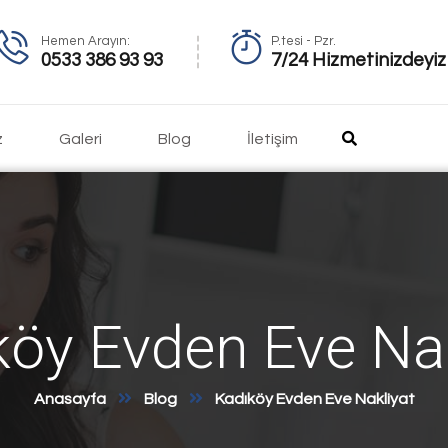
Hemen Arayın:
P.tesi - Pzr.
0533 386 93 93
7/24 Hizmetinizdeyiz
z
Galeri
Blog
İletişim
köy Evden Eve Nak
Anasayfa
Blog
Kadıköy Evden Eve Nakliyat