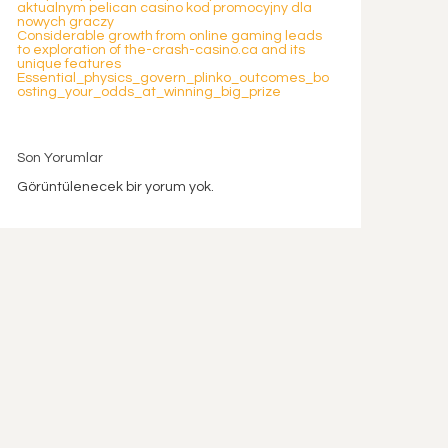
aktualnym pelican casino kod promocyjny dla
nowych graczy
Considerable growth from online gaming leads
to exploration of the-crash-casino.ca and its
unique features
Essential_physics_govern_plinko_outcomes_bo
osting_your_odds_at_winning_big_prize
Son Yorumlar
Görüntülenecek bir yorum yok.