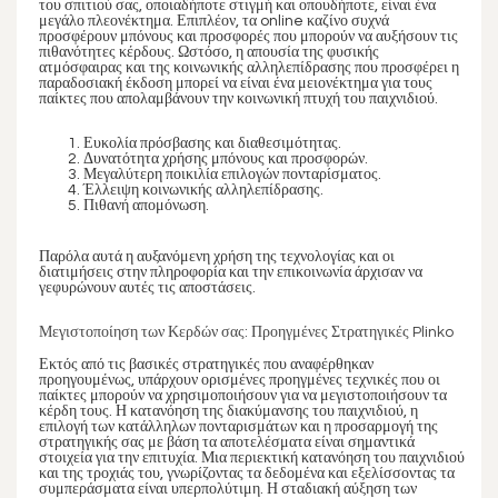
του σπιτιού σας, οποιαδήποτε στιγμή και οπουδήποτε, είναι ένα
μεγάλο πλεονέκτημα. Επιπλέον, τα online καζίνο συχνά
προσφέρουν μπόνους και προσφορές που μπορούν να αυξήσουν τις
πιθανότητες κέρδους. Ωστόσο, η απουσία της φυσικής
ατμόσφαιρας και της κοινωνικής αλληλεπίδρασης που προσφέρει η
παραδοσιακή έκδοση μπορεί να είναι ένα μειονέκτημα για τους
παίκτες που απολαμβάνουν την κοινωνική πτυχή του παιχνιδιού.
Ευκολία πρόσβασης και διαθεσιμότητας.
Δυνατότητα χρήσης μπόνους και προσφορών.
Μεγαλύτερη ποικιλία επιλογών πονταρίσματος.
Έλλειψη κοινωνικής αλληλεπίδρασης.
Πιθανή απομόνωση.
Παρόλα αυτά η αυξανόμενη χρήση της τεχνολογίας και οι
διατιμήσεις στην πληροφορία και την επικοινωνία άρχισαν να
γεφυρώνουν αυτές τις αποστάσεις.
Μεγιστοποίηση των Κερδών σας: Προηγμένες Στρατηγικές Plinko
Εκτός από τις βασικές στρατηγικές που αναφέρθηκαν
προηγουμένως, υπάρχουν ορισμένες προηγμένες τεχνικές που οι
παίκτες μπορούν να χρησιμοποιήσουν για να μεγιστοποιήσουν τα
κέρδη τους. Η κατανόηση της διακύμανσης του παιχνιδιού, η
επιλογή των κατάλληλων πονταρισμάτων και η προσαρμογή της
στρατηγικής σας με βάση τα αποτελέσματα είναι σημαντικά
στοιχεία για την επιτυχία. Μια περιεκτική κατανόηση του παιχνιδιού
και της τροχιάς του, γνωρίζοντας τα δεδομένα και εξελίσσοντας τα
συμπεράσματα είναι υπερπολύτιμη. Η σταδιακή αύξηση των