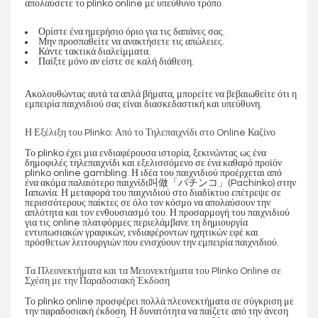
απολαύσετε το plinko online με υπεύθυνο τρόπο.
Ορίστε ένα ημερήσιο όριο για τις δαπάνες σας.
Μην προσπαθείτε να ανακτήσετε τις απώλειες.
Κάντε τακτικά διαλείμματα.
Παίξτε μόνο αν είστε σε καλή διάθεση.
Ακολουθώντας αυτά τα απλά βήματα, μπορείτε να βεβαιωθείτε ότι η
εμπειρία παιχνιδιού σας είναι διασκεδαστική και υπεύθυνη.
Η Εξέλιξη του Plinko: Από το Τηλεπαιχνίδι στο Online Καζίνο
Το plinko έχει μια ενδιαφέρουσα ιστορία, ξεκινώντας ως ένα
δημοφιλές τηλεπαιχνίδι και εξελισσόμενο σε ένα καθαρό προϊόν
plinko online gambling. Η ιδέα του παιχνιδιού προέρχεται από
ένα ακόμα παλαιότερο παιχνίδι叫做「パチンコ」(Pachinko) στην
Ιαπωνία. Η μεταφορά του παιχνιδιού στο διαδίκτυο επέτρεψε σε
περισσότερους παίκτες σε όλο τον κόσμο να απολαύσουν την
απλότητα και τον ενθουσιασμό του. Η προσαρμογή του παιχνιδιού
για τις online πλατφόρμες περιελάμβανε τη δημιουργία
εντυπωσιακών γραφικών, ενδιαφέροντων ηχητικών εφέ και
πρόσθετων λειτουργιών που ενισχύουν την εμπειρία παιχνιδιού.
Τα Πλεονεκτήματα και τα Μειονεκτήματα του Plinko Online σε
Σχέση με την Παραδοσιακή Έκδοση
Το plinko online προσφέρει πολλά πλεονεκτήματα σε σύγκριση με
την παραδοσιακή έκδοση. Η δυνατότητα να παίζετε από την άνεση