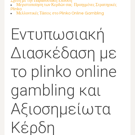
Σχέση με την Παραδοσιακή Έκδοση
Μεγιστοποίηση των Κερδών σας: Προηγμένες Στρατηγικές
Plinko
Μελλοντικές Τάσεις στο Plinko Online Gambling
Εντυπωσιακή
Διασκέδαση με
το plinko online
gambling και
Αξιοσημείωτα
Κέρδη