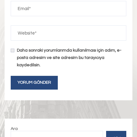
Daha sonraki yorumlarımda kullanılması için adım, e-
posta adresim ve site adresim bu tarayıcıya
kaydedilsin.
Ara