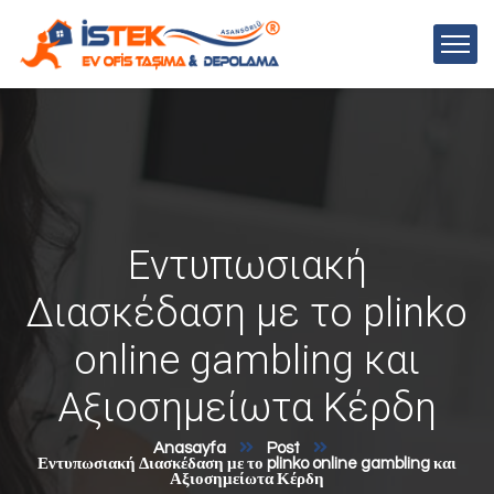
Εντυπωσιακή
Διασκέδαση με το plinko
online gambling και
Αξιοσημείωτα Κέρδη
Anasayfa
Post
Εντυπωσιακή Διασκέδαση με το plinko online gambling και
Αξιοσημείωτα Κέρδη