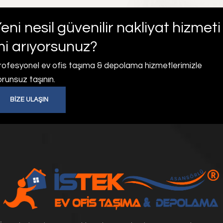
eni nesil güvenilir nakliyat hizmeti
i arıyorsunuz?
rofesyonel ev ofis taşıma & depolama hizmetlerimizle
runsuz taşının.
BIZE ULAŞIN