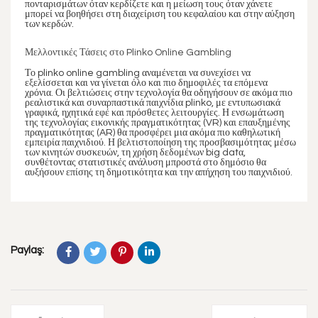
πονταρισμάτων όταν κερδίζετε και η μείωση τους όταν χάνετε
μπορεί να βοηθήσει στη διαχείριση του κεφαλαίου και στην αύξηση
των κερδών.
Μελλοντικές Τάσεις στο Plinko Online Gambling
Το plinko online gambling αναμένεται να συνεχίσει να
εξελίσσεται και να γίνεται όλο και πιο δημοφιλές τα επόμενα
χρόνια. Οι βελτιώσεις στην τεχνολογία θα οδηγήσουν σε ακόμα πιο
ρεαλιστικά και συναρπαστικά παιχνίδια plinko, με εντυπωσιακά
γραφικά, ηχητικά εφέ και πρόσθετες λειτουργίες. Η ενσωμάτωση
της τεχνολογίας εικονικής πραγματικότητας (VR) και επαυξημένης
πραγματικότητας (AR) θα προσφέρει μια ακόμα πιο καθηλωτική
εμπειρία παιχνιδιού. Η βελτιστοποίηση της προσβασιμότητας μέσω
των κινητών συσκευών, τη χρήση δεδομένων big datα,
συνθέτοντας στατιστικές ανάλυση μπροστά στο δημόσιο θα
αυξήσουν επίσης τη δημοτικότητα και την απήχηση του παιχνιδιού.
Paylaş: