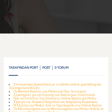
TARAFINDAN
PORT
POST
0 YORUM
Εντυπωσιακή Διασκέδαση με το plinko online gambling και
Αξιοσημείωτα Κέρδη
Οι Βασικοί Κανόνες του Plinko και Πώς Λειτουργεί
Στρατηγικές για την Επιλογή των Καλύτερων Στατιστικών
Πώς να Επιλέξετε ένα Αξιόπιστο Online Καζίνο για Plinko
Τips για την Ασφαλή Παιχνιδιού και Διαχείριση Κεφαλαίου
Η Εξέλιξη του Plinko: Από το Τηλεπαιχνίδι στο Online Καζίνο
Τα Πλεονεκτήματα και τα Μειονεκτήματα του Plinko Online σε