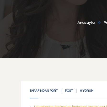
Anasayfa
P
TARAFINDAN
PORT
POST
0 YORUM
Uitgekiende Analyse en legionbet review voor