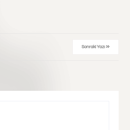
Sonraki Yazı