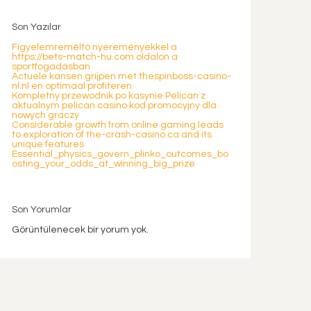
Son Yazılar
Figyelemreméltó nyereményekkel a
https://bets-match-hu.com oldalon a
sportfogadásban
Actuele kansen grijpen met thespinboss-casino-
nl.nl en optimaal profiteren
Kompletny przewodnik po kasynie Pelican z
aktualnym pelican casino kod promocyjny dla
nowych graczy
Considerable growth from online gaming leads
to exploration of the-crash-casino.ca and its
unique features
Essential_physics_govern_plinko_outcomes_bo
osting_your_odds_at_winning_big_prize
Son Yorumlar
Görüntülenecek bir yorum yok.