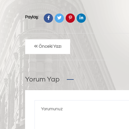
Paylaş:
Önceki Yazı
Yorum Yap