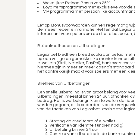
Wekelijkse Reload Bonus van 25%
Loyaliteitsprogramma met exclusieve voordel
VIP programma met persoonlijke accountman
Let op: Bonusvoorwaarden kunnen regelmatig wijz
de meest recente informatie. Het feit dat Legion
interessant voor spelers om de site te bezoeken,
Betaalmethoden en Uitbetalingen
Legionbet biedt een breed scala aan betaalmetho
op een veilige en gemakkelijke manier kunnen uitv
e-wallets (Skrill, Neteller, PayPal), bankoverschri
hiermee zijn in meer en meer casino’s standaard 
het aantrekkelijk maakt voor spelers met een kle
Snelheid van Uitbetalingen
Een snelle uitbetaling is van groot belang voor v
uitbetalingen, meestal binnen 24 uur, afhankeli
bedrag. Het is wel belangrijk om te weten dat iden
worden gegaan, dit is onderdeel van de vergunni
van de tactieken van Legionbet, zoals deze
legio
Storting via creditcard of e-wallet
Verificatie van identiteit (indien nodig)
Uitbetaling binnen 24 uur
Controle van uitbetaling in de bankrekening