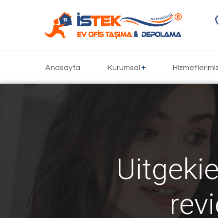
Anasayfa
Kurumsal
Hizmetlerimi
Uitgeki
rev