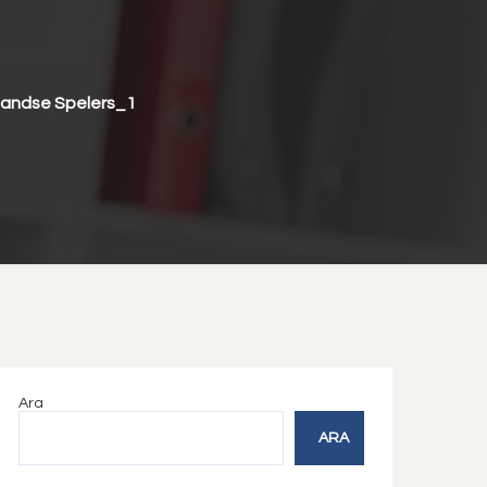
landse Spelers_1
Ara
ARA